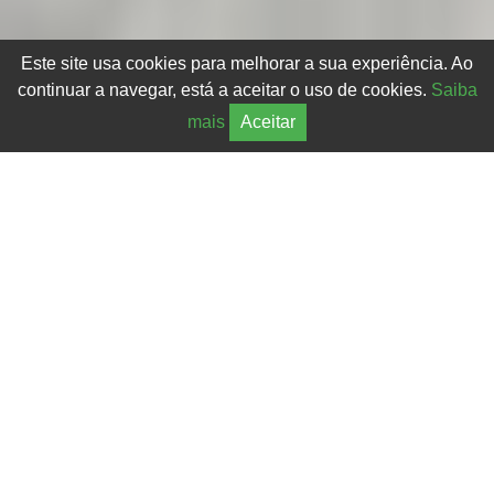
Este site usa cookies para melhorar a sua experiência. Ao
continuar a navegar, está a aceitar o uso de cookies.
Saiba
mais
Aceitar
Quem Somos?
Na empresa AGRIMATE grupo de Cardoso & Ferraz
Lda, estamos dedicados à venda de Implementos
Agrícolas Inovadores.