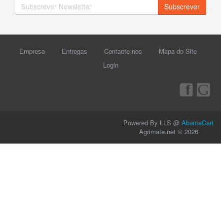
Subscrever
Empresa
Entregas
Contacte-nos
Mapa do Site
Login
Powered By LLS @
AbanteCart
Agrimate.net © 2026