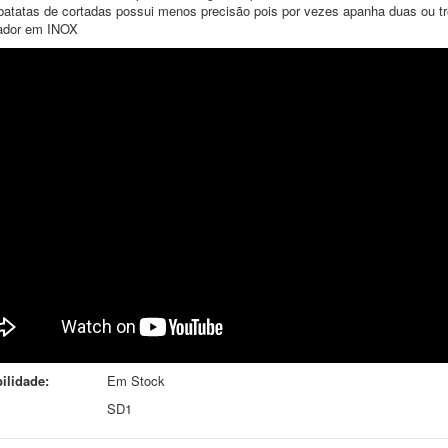
batatas de cortadas possui menos precisão pois por vezes apanha duas ou tr
ador em INOX
ilidade:
Em Stock
SD1