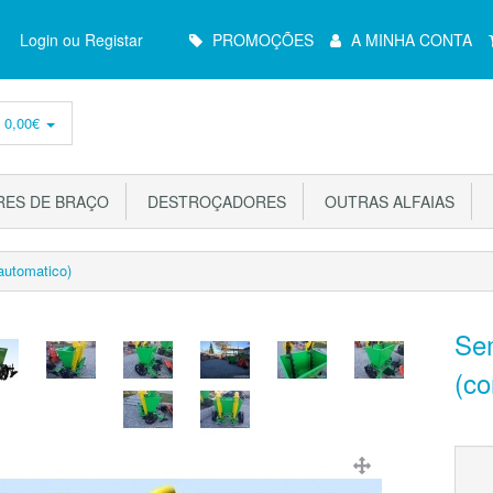
Menu
Login ou Registar
PROMOÇÕES
A MINHA CONTA
Principal
-
0,00€
ES DE BRAÇO
DESTROÇADORES
OUTRAS ALFAIAS
automatico)
Se
(c