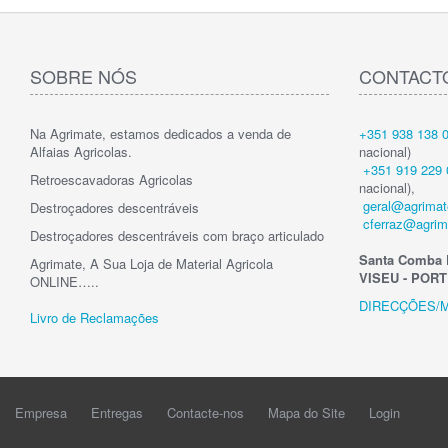
SOBRE NÓS
CONTACT
Na Agrimate, estamos dedicados a venda de
+351 938 138 
Alfaias Agricolas.
nacional)
+351 919 229 
Retroescavadoras Agricolas
nacional),
geral@agrimat
Destroçadores descentráveis
cferraz@agrim
Destroçadores descentráveis com braço articulado
Santa Comba 
Agrimate, A Sua Loja de Material Agricola
VISEU - POR
ONLINE…..
DIRECÇÕES/
Livro de Reclamações
Empresa
Entregas
Contacte-nos
Mapa do Site
Login